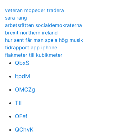
veteran mopeder tradera
sara rang
arbetsrätten socialdemokraterna
brexit northern ireland
hur sent får man spela hög musik
tidrapport app iphone
flakmeter till kubikmeter
QbxS
ltpdM
OMCZg
TII
OFef
QChvK