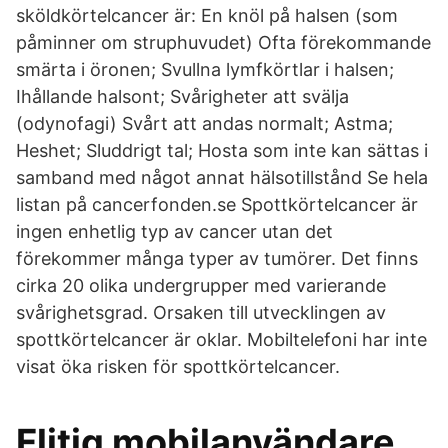
sköldkörtelcancer är: En knöl på halsen (som
påminner om struphuvudet) Ofta förekommande
smärta i öronen; Svullna lymfkörtlar i halsen;
Ihållande halsont; Svårigheter att svälja
(odynofagi) Svårt att andas normalt; Astma;
Heshet; Sluddrigt tal; Hosta som inte kan sättas i
samband med något annat hälsotillstånd Se hela
listan på cancerfonden.se Spottkörtelcancer är
ingen enhetlig typ av cancer utan det
förekommer många typer av tumörer. Det finns
cirka 20 olika undergrupper med varierande
svårighetsgrad. Orsaken till utvecklingen av
spottkörtelcancer är oklar. Mobiltelefoni har inte
visat öka risken för spottkörtelcancer.
Flitig mobilanvändare