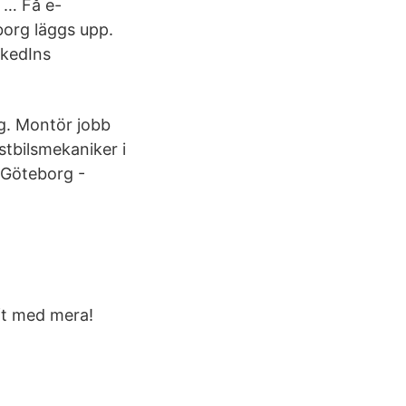
g … Få e-
org läggs upp.
nkedIns
g. Montör jobb
stbilsmekaniker i
 Göteborg -
aft med mera!