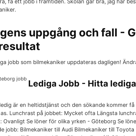
era, få ett jobb i framtiden. Skolan går bra, jag har be
aniker.
gens uppgång och fall - 
resultat
ediga jobb som bilmekaniker uppdateras dagligen! Ändr
Lediga Jobb - Hitta ledig
ledig är en heltidstjänst och den sökande kommer få
nas. Lunchrast på jobbet: Mycket ofta Längsta lunchr
d: Ovanligt Se löner för olika yrken - Göteborg Se löne
e jobb: Bilmekaniker till Audi Bilmekaniker till Toyota 