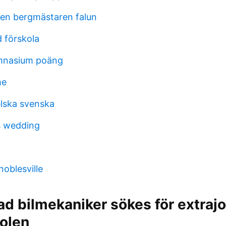
en bergmästaren falun
 förskola
mnasium poäng
me
lska svenska
s wedding
noblesville
d bilmekaniker sökes för extrajo
olen