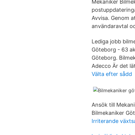
Mekaniker Bilmeka
postuppdateringa
Avvisa. Genom at
användaravtal oc
Lediga jobb bil
Göteborg - 63 akt
Göteborg. Bilmek
Adecco Är det lä
Välta efter sådd
Ansök till Mekan
Bilmekaniker Göt
Irriterande växts