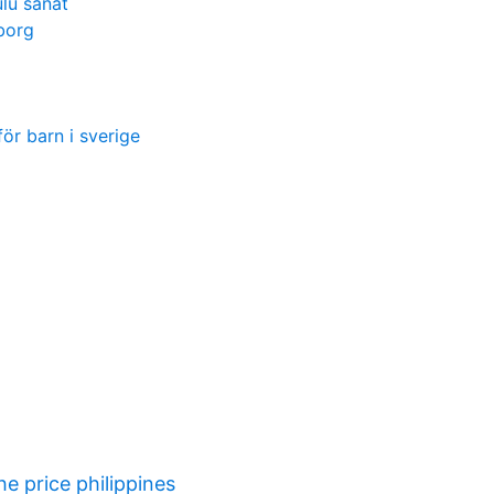
ulu sanat
borg
ör barn i sverige
he price philippines