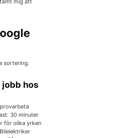
stämt mig att
Google
a sortering.
a jobb hos
 provarbeta
ast: 30 minuter
r för olika yrken
Bilelektriker