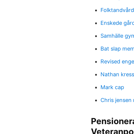
Folktandvård
Enskede gård
Samhälle gy
Bat slap me
Revised enge
Nathan kres
Mark cap
Chris jensen 
Pensionera
Veteranpo