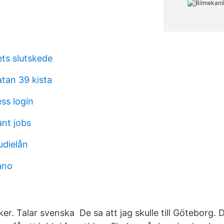
vets slutskede
tan 39 kista
ss login
ant jobs
udielån
ano
er. Talar svenska De sa att jag skulle till Göteborg. 