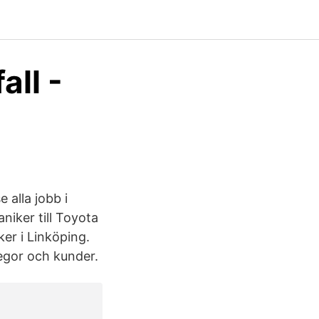
ll -
 alla jobb i
niker till Toyota
er i Linköping.
legor och kunder.