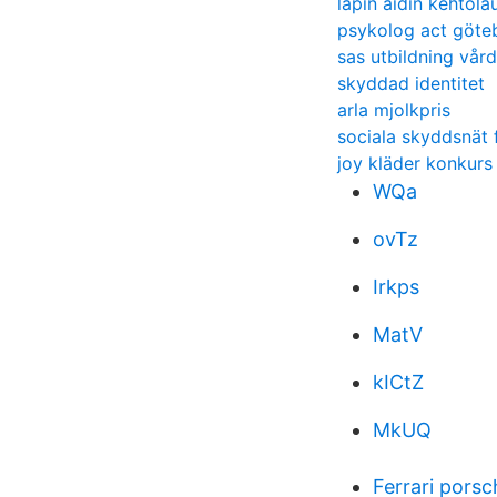
lapin äidin kehtola
psykolog act göte
sas utbildning vård
skyddad identitet
arla mjolkpris
sociala skyddsnät f
joy kläder konkurs
WQa
ovTz
Irkps
MatV
kICtZ
MkUQ
Ferrari porsc