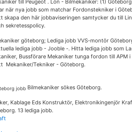
niker till Peugeot . Lön - Bilmekaniker: (1) Götebor
r när nya jobb som matchar Fordonstekniker i Göteb
t skapa den här jobbaviseringen samtycker du till Li
h sekretesspolicy.
mekaniker göteborg; Lediga jobb VVS-montör Götebor
uella lediga jobb - Jooble -. Hitta lediga jobb som La
aniker, Bussförare Mekaniker tunga fordon till APM i
tt Mekaniker/Tekniker - Göteborg.
Bilmekaniker sökes Göteborg.
iker, Kablage Eds Konstruktör, Elektronikingenjör Kr
eborg. 13 lediga jobb.
aft