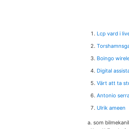
Lcp vard i li
Torshamnsga
Boingo wirele
Digital assist
Värt att ta st
Antonio serr
Ulrik ameen
a. som bilmekanik