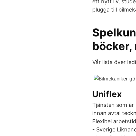
ett nytt liv, stud
plugga till bilmek
Spelkun
böcker, 
Vår lista över l
Uniflex
Tjänsten som är 
innan avtal teck
Flexibel arbetsti
- Sverige Liknand